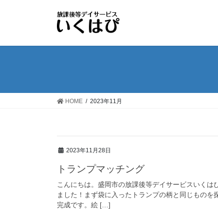
コ
ナ
ン
ビ
テ
ゲ
ン
ー
ツ
シ
へ
ョ
ス
ン
キ
に
ッ
移
HOME
2023年11月
プ
動
2023年11月28日
トランプマッチング
こんにちは。盛岡市の放課後等デイサービスいくは
ました！まず袋に入ったトランプの柄と同じものを
完成です。絵 […]