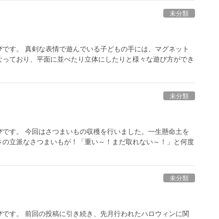
未分類
ぴです。 真剣な表情で遊んでいる子どもの手には、マグネット
なっており、平面に並べたり立体にしたりと様々な遊び方ができ
未分類
ぴです。 今回はさつまいもの収穫を行いました。一生懸命土を
さの立派なさつまいもが！「重い～！まだ取れない～！」と何度
未分類
ぴです。 前回の投稿に引き続き、先月行われたハロウィンに関