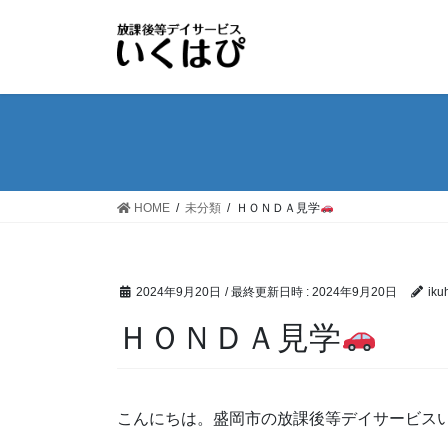
コ
ナ
ン
ビ
テ
ゲ
ン
ー
ツ
シ
へ
ョ
ス
ン
キ
に
ッ
移
HOME
未分類
ＨＯＮＤＡ見学
プ
動
2024年9月20日
/ 最終更新日時 :
2024年9月20日
iku
ＨＯＮＤＡ見学
こんにちは。盛岡市の放課後等デイサービス