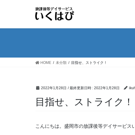
コ
ナ
ン
ビ
テ
ゲ
ン
ー
ツ
シ
へ
ョ
ス
ン
キ
に
ッ
移
HOME
未分類
目指せ、ストライク！
プ
動
2022年1月28日
/ 最終更新日時 :
2022年1月28日
iku
目指せ、ストライク！
こんにちは。盛岡市の放課後等デイサービス