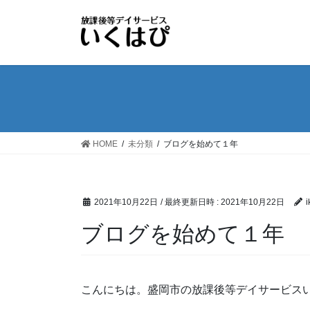
コ
ナ
ン
ビ
テ
ゲ
ン
ー
ツ
シ
へ
ョ
ス
ン
キ
に
ッ
移
HOME
未分類
ブログを始めて１年
プ
動
2021年10月22日
/ 最終更新日時 :
2021年10月22日
i
ブログを始めて１年
こんにちは。盛岡市の放課後等デイサービス