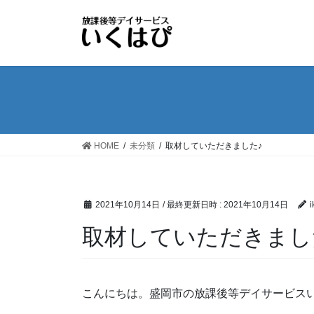
コ
ナ
ン
ビ
テ
ゲ
ン
ー
ツ
シ
へ
ョ
ス
ン
キ
に
ッ
移
HOME
未分類
取材していただきました♪
プ
動
2021年10月14日
/ 最終更新日時 :
2021年10月14日
i
取材していただきまし
こんにちは。盛岡市の放課後等デイサービス