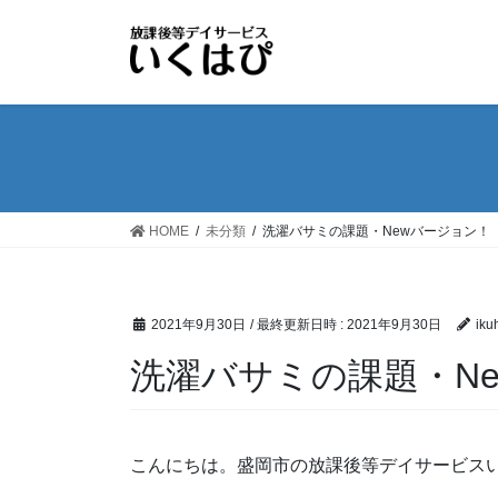
コ
ナ
ン
ビ
テ
ゲ
ン
ー
ツ
シ
へ
ョ
ス
ン
キ
に
ッ
移
HOME
未分類
洗濯バサミの課題・Newバージョン！
プ
動
2021年9月30日
/ 最終更新日時 :
2021年9月30日
iku
洗濯バサミの課題・N
こんにちは。盛岡市の放課後等デイサービス